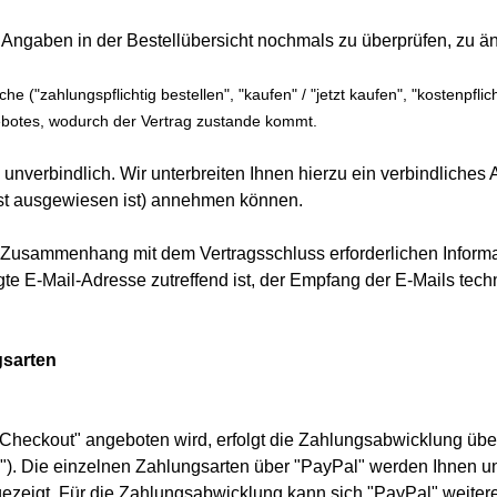
 Angaben in der Bestellübersicht nochmals zu überprüfen, zu än
("zahlungspflichtig bestellen", "kaufen" / "jetzt kaufen", "kostenpflich
ebotes, wodurch der Vertrag zustande kommt.
 unverbindlich. Wir unterbreiten Ihnen hierzu ein verbindliches 
ist ausgewiesen ist) annehmen können.
 Zusammenhang mit dem Vertragsschluss erforderlichen Informati
egte E-Mail-Adresse zutreffend ist, der Empfang der E-Mails tec
gsarten
Checkout" angeboten wird, erfolgt die Zahlungsabwicklung über 
). Die einzelnen Zahlungsarten über "PayPal" werden Ihnen un
gezeigt. Für die Zahlungsabwicklung kann sich "PayPal" weiter