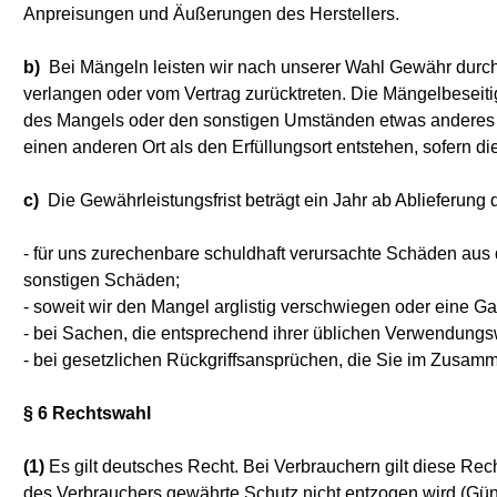
Anpreisungen und Äußerungen des Herstellers.
b)
Bei Mängeln leisten wir nach unserer Wahl Gewähr durc
verlangen oder vom Vertrag zurücktreten. Die Mängelbeseiti
des Mangels oder den sonstigen Umständen etwas anderes er
einen anderen Ort als den Erfüllungsort entstehen, sofern
c)
Die Gewährleistungsfrist beträgt ein Jahr ab Ablieferung d
- für uns zurechenbare schuldhaft verursachte Schäden aus 
sonstigen Schäden;
- soweit wir den Mangel arglistig verschwiegen oder eine G
- bei Sachen, die entsprechend ihrer üblichen Verwendungs
- bei gesetzlichen Rückgriffsansprüchen, die Sie im Zusa
§ 6 Rechtswahl
(1)
Es gilt deutsches Recht. Bei Verbrauchern gilt diese R
des Verbrauchers gewährte Schutz nicht entzogen wird (Güns